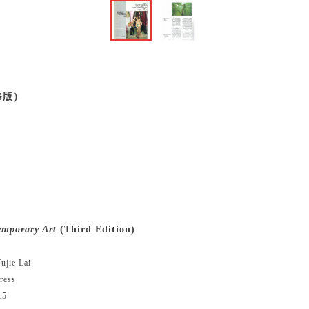
修版）
mporary Art
(Third Edition)
ujie Lai
ress
15