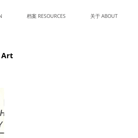
N
档案 RESOURCES
关于 ABOUT
Art