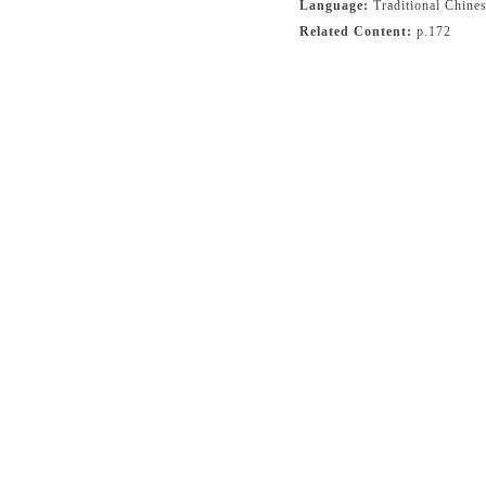
Language:
Traditional Chine
Related Content:
p.172