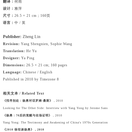
翻译：
何雨
设计：
雅萍
尺寸：
26.5 × 21 cm；160页
语言：
中 / 英
Publisher:
Zheng Lin
Revision:
Yang Shengnien, Sophie Wang
Translation:
He Yu
Designer:
Ya Ping
Dimensions:
26.5 × 21 cm; 160 pages
Language:
Chinese / English
Published in 2010 by Timezone 8
相关文本 / Related Text
《找寻别处：杨勇对话罗姆·桑斯》
，2010
Looking for The Other Side: Interview with Yang Yong by Jerome Sans
《杨勇：70后的觉醒与在场证明》
，2010
Yang Yong: The Testimony and Awakening of China's 1970s Generation
《2010 徐坦谈杨勇》，2010